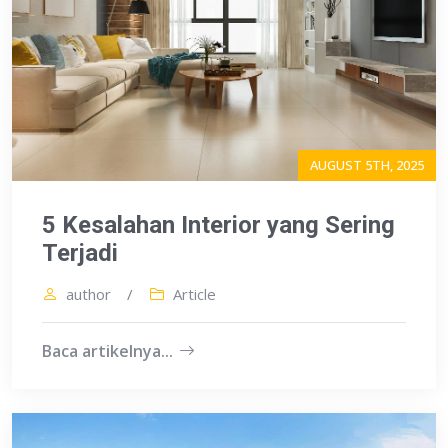
AUGUST 5TH, 2025
5 Kesalahan Interior yang Sering
Terjadi
author
/
Article
Baca artikelnya...