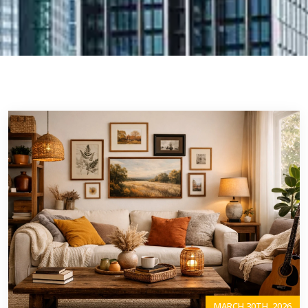
MARCH 30TH, 2026