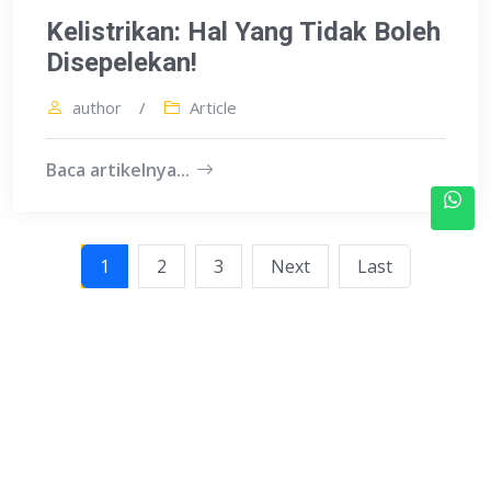
Kelistrikan: Hal Yang Tidak Boleh
Disepelekan!
author
/
Article
Baca artikelnya...
1
2
3
Next
Last
PRASADA GROUP