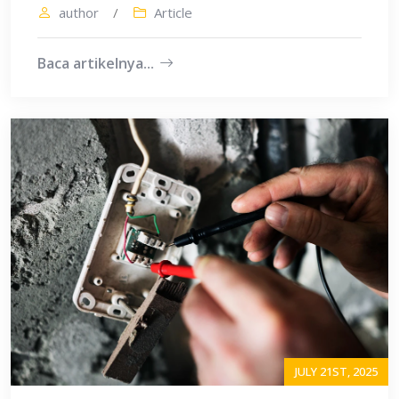
author
/
Article
Baca artikelnya...
JULY 21ST, 2025